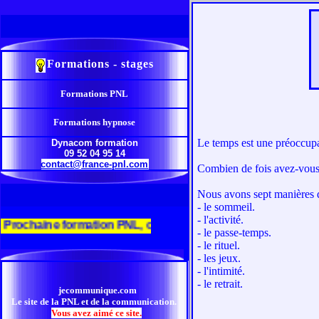
Formations - stages
Formations PNL
Formations hypnose
Le temps est une préoccupa
Dynacom formation
09 52 04 95 14
contact@france-pnl.com
Combien de fois avez-vous d
Nous avons sept manières di
- le sommeil.
- l'activité.
chaine formation PNL, cliquez ici
- le passe-temps.
- le rituel.
- les jeux.
- l'intimité.
- le retrait.
jecommunique.com
Le site de la PNL et de la communication.
Vous avez aimé ce site.