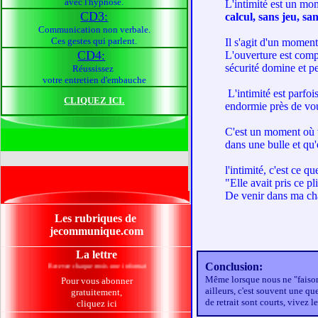
avec l'hypnose.
L'intimité est un mo
CD3:
calcul, sans jeu, sa
Communication non verbale.
Ces gestes qui parlent.
Il s'agit d'un moment
CD4:
L'ouverture est compl
sécurité domine et pe
Réussissez
votre entretien d'embauche
L'intimité est parfois
CLIQUEZ ICI.
endormie près de vou
C'est un moment où 
dans une bulle et qu'
l'intimité, c'est ce q
"Elle avait pris ce p
De venir dans ma ch
Les rubriques de
jecommunique.com
La lettre
Conclusion:
Recevez chaque mois une information sur la communication, le coaching, le développement personne
Même lorsque nous ne "faisons 
Pour vous abonner
ailleurs, c'est souvent une qu
gratuitement,
de retrait sont courts, vivez 
cliquez ici