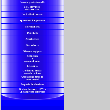
Réussite professionnelle.
Les 7 croyances
de la réussite.
Les 8 clés du succès.
Apprendre à apprendre.
Se rencontrer.
Dialoguer.
Assertiveness
Nos valeurs
Niveaux logiques
Séduction
et
communication.
Le couple.
Gestion du stress:
conseils de base
Que faisons-nous de
notre temps?
Acquérir du charisme.
Gestion du stress et PNL.
Une approche différente.