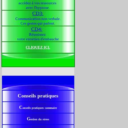
accédez à vos ressources
avec l'hypnose.
CD3:
Communication non verbale.
Ces gestes qui parlent.
CD4:
Réussissez
votre entretien d'embauche
CLIQUEZ ICI.
Conseils pratiques
C
onseils pratiques: sommaire
G
estion du stress