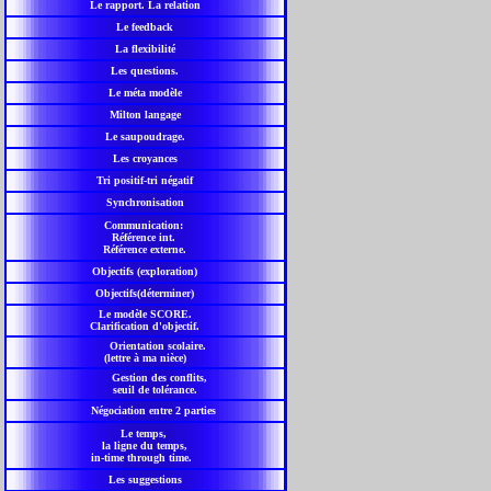
Le rapport. La relation
Le feedback
La flexibilité
Les questions.
Le méta modèle
Milton langage
Le saupoudrage.
Les croyances
Tri positif-tri négatif
Synchronisation
Communication:
Référence int.
Référence externe.
Objectifs (exploration)
Objectifs(déterminer)
Le modèle SCORE.
Clarification d'objectif.
Orientation scolaire.
(lettre à ma nièce)
Gestion des conflits,
seuil de tolérance.
Négociation entre 2 parties
Le temps,
la ligne du temps,
in-time through time.
Les suggestions