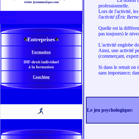
La notion d'activité
visiter jecommunique.com
professionnelle.
Lors de l'activité, le
s
2-L-253
l'activité (Éric Berne
1-L-266
Quelle est la différe
pas toujours) le nive
Entreprises
L'activité englobe do
Ainsi, une activité p
Formation
(commerçant, expert.
DIF-droit individuel
à la formation
Si dans le retrait on 
sans importance; dans
Coaching
Le jeu psychologique: