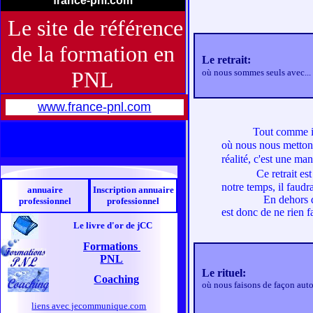
france-pnl.com
Le site de référence
de la formation en
Le retrait:
PNL
où nous sommes seuls avec..
www.france-pnl.com
Tout comme il 
où nous nous mettons
réalité, c'est une ma
Ce retrait es
notre temps, il faudrai
annuaire
Inscription annuaire
En dehors des situ
professionnel
professionnel
est donc de ne rien f
Le livre d'or de jCC
Formations
PNL
Le rituel:
Coaching
où nous faisons de façon aut
liens avec jecommunique.com