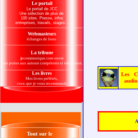
Le portail
Le portail de JCC
Une sélection de plus de
100 sites. Presse, infos
entreprises, travails, stages...
Webmasteurs
échanges de liens
La tribune
j
ecommunique.com ouvre
ses portes aux auteurs compétents et talentueux.
Les livres
Les 
Mes livres préférés,
audio
ceux que je vous recommande
Tout sur le