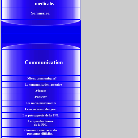
médicale.
Sommaire.
Communication
Mieux communiquer?
La communication assertive
J'écoute
J'observe
Les micro mouvements
Le mouvement des yeux
Les présupposés de la PNL
Lexique des termes
de la PNL
Communication avec des
personnes difficiles.