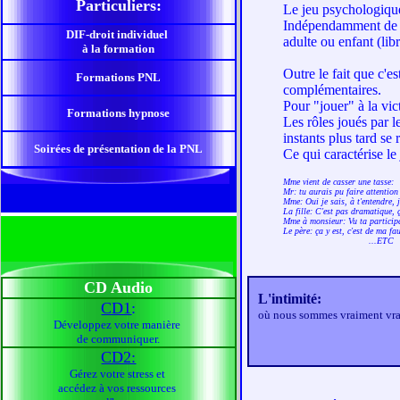
Particuliers:
Le jeu psychologique
Indépendamment de l'â
DIF-droit individuel
adulte ou enfant (lib
à la formation
Outre le fait que c'e
Formations PNL
complémentaires.
Pour "jouer" à la vict
Formations hypnose
Les rôles joués par l
instants plus tard se
Soirées de présentation de la PNL
Ce qui caractérise le
Mme vient de casser une tasse:
Mr: tu aurais pu faire attention
Mme: Oui je sais, à t'entendre, j
La fille: C'est pas dramatique, 
Mme à monsieur: Vu ta participat
Le père: ça y est, c'est de ma fa
...ETC
CD Audio
L'intimité:
CD1
:
où nous sommes vraiment vra
Développez votre manière
de communiquer.
CD2:
Gérez votre stress et
accédez à vos ressources