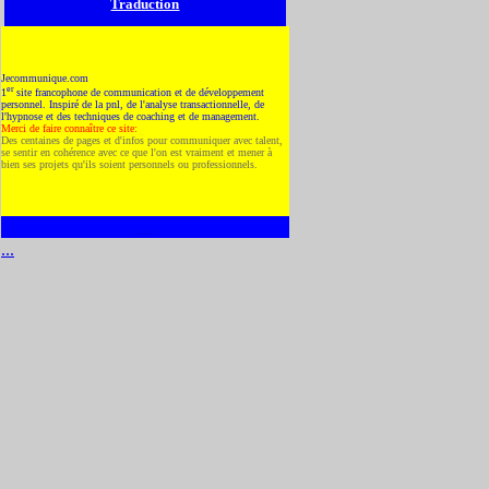
Traduction
Jecommunique.com
er
1
site francophone de communication et de développement
personnel. Inspiré de la pnl, de l'analyse transactionnelle, de
l'hypnose et des techniques de coaching et de management.
Merci de faire connaître ce site:
Des centaines de pages et d'infos pour communiquer avec talent,
se sentir en cohérence avec ce que l'on est vraiment et mener à
bien ses projets qu'ils soient personnels ou professionnels.
.....
...