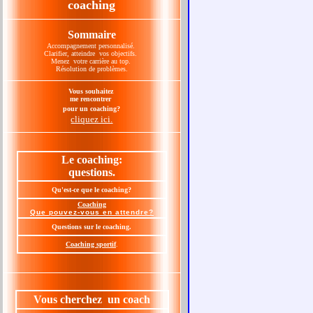
coaching
Sommaire
Accompagnement personnalisé.
Clarifier, atteindre vos objectifs.
Menez votre carrière au top.
Résolution de problèmes.
Vous souhaitez
me rencontrer
pour un coaching?
cliquez ici.
Le coaching:
questions.
Qu'est-ce que le coaching?
Coaching
Que pouvez-vous en attendre?
Questions sur le coaching.
Coaching sportif
.
Vous cherchez un coach