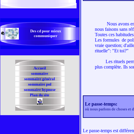
Nous avons en rése
nous faisons sans réf
Des cd pour mieux
Toutes ces habitudes
communiquer
Les formules de poli
vraie question; d'ai
rituelle": "Et toi?"
Les rituels permett
plus complète. Ils s
Accueil
sommaire
sommaire général
sommaire pnl
sommaire hypnose
Plan du site
Le passe-temps:
où nous parlons de choses et d'
Le passe-temps est différe