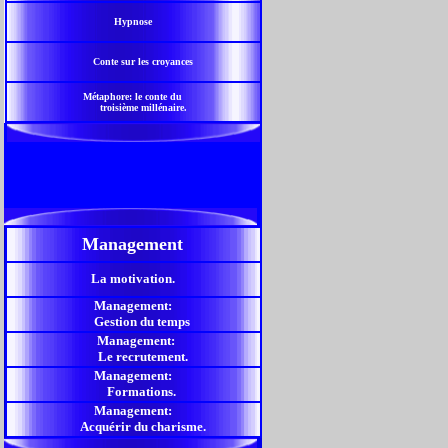
Hypnose
Conte sur les croyances
Métaphore: le conte du
troisième millénaire.
Management
La motivation.
Management:
Gestion du temps
Management:
Le recrutement.
Management:
Formations.
Management:
Acquérir du charisme.