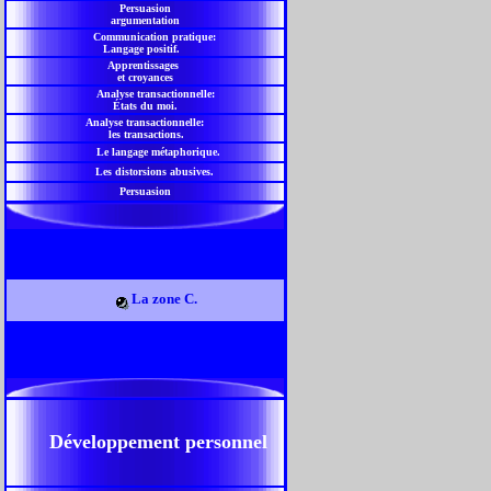
Persuasion
argumentation
Communication pratique:
Langage positif.
Apprentissages
et croyances
Analyse transactionnelle:
États du moi
.
Analyse transactionnelle:
les transactions
.
Le langage métaphorique.
Les distorsions abusives.
Persuasion
La zone C.
Développement personnel