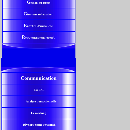
G
estion du temps
G
érer une réclamation.
E
ntretien d'embauche.
R
ecrutement (employeur).
Communication
La PNL
Analyse transactionnelle
Le coaching
Développement personnel.